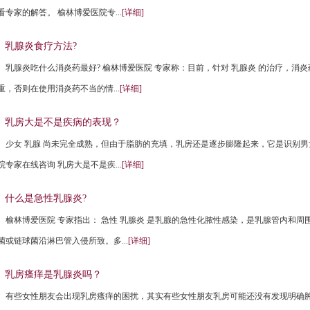
看专家的解答。 榆林博爱医院专...
[详细]
乳腺炎食疗方法?
乳腺炎吃什么消炎药最好? 榆林博爱医院 专家称：目前，针对 乳腺炎 的治疗，
重，否则在使用消炎药不当的情...
[详细]
乳房大是不是疾病的表现？
少女 乳腺 尚未完全成熟，但由于脂肪的充填，乳房还是逐步膨隆起来，它是识别男
院专家在线咨询 乳房大是不是疾...
[详细]
什么是急性乳腺炎?
榆林博爱医院 专家指出： 急性 乳腺炎 是乳腺的急性化脓性感染，是乳腺管内和
菌或链球菌沿淋巴管入侵所致。多...
[详细]
乳房瘙痒是乳腺炎吗？
有些女性朋友会出现乳房瘙痒的困扰，其实有些女性朋友乳房可能还没有发现明确