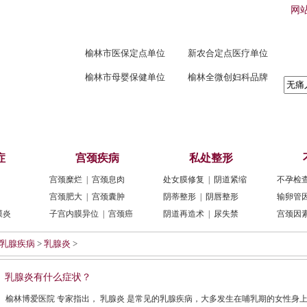
网
榆林市医保定点单位
新农合定点医疗单位
榆林市母婴保健单位
榆林全微创妇科品牌
队
新闻动态
诊疗设备
预约挂号
联系我们
症
宫颈疾病
私处整形
宫颈糜烂
|
宫颈息肉
处女膜修复
|
阴道紧缩
不孕检
宫颈肥大
|
宫颈囊肿
阴蒂整形
|
阴唇整形
输卵管
膜炎
子宫内膜异位
|
宫颈癌
阴道再造术
|
尿失禁
宫颈因
乳腺疾病
>
乳腺炎
>
乳腺炎有什么症状？
榆林博爱医院 专家指出， 乳腺炎 是常见的乳腺疾病，大多发生在哺乳期的女性身