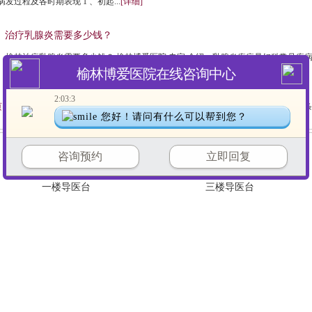
病发过程及各时期表现 1 、初起...
[详细]
治疗乳腺炎需要多少钱？
榆林治疗乳腺炎需要多少钱？ 榆林博爱医院 专家 介绍：乳腺炎疾病是妇科常见疾
榆林博爱医院在线咨询中心
。其中对于乳腺炎疾病治疗费用问...
[详细]
2:03:3
1
2
3
4
5
6
7
8
9
10
11
页
上一页
下一页
末页
共
13
页
121
条
您好！请问有什么可以帮到您？
咨询预约
立即回复
一楼导医台
三楼导医台