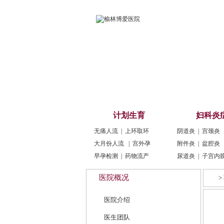
博爱首页
医院介绍
医师团
计划生育
妇科炎
无痛人流
|
上环取环
阴道炎
|
宫颈炎
大月份人流
|
宫外孕
附件炎
|
盆腔炎
早孕检测
|
药物流产
尿道炎
|
子宫内
医院概况
>
医院介绍
医生团队