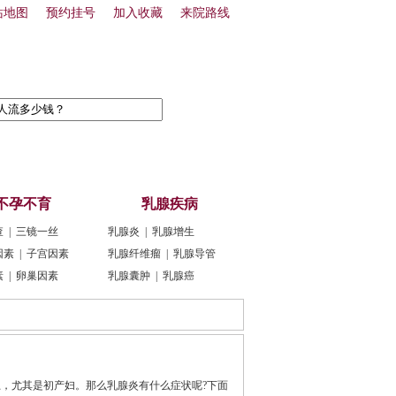
站地图
预约挂号
加入收藏
来院路线
不孕不育
乳腺疾病
查
|
三镜一丝
乳腺炎
|
乳腺增生
因素
|
子宫因素
乳腺纤维瘤
|
乳腺导管
素
|
卵巢因素
乳腺囊肿
|
乳腺癌
上，尤其是初产妇。那么乳腺炎有什么症状呢?下面