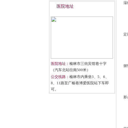
湿
医院地址
定
医院地址：
榆林市三街宾馆巷十字
据
（汽车北站往南500米）
公交线路：
榆林市内乘坐3、5、6、
8、11路至广榆巷博爱医院站下车即
可。
那