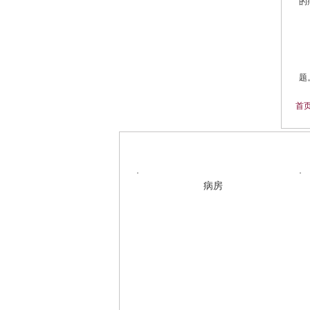
的
题
首
医院环境
病房