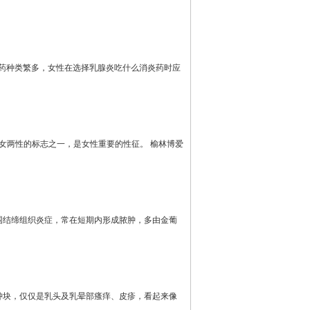
消炎药种类繁多，女性在选择乳腺炎吃什么消炎药时应
女两性的标志之一，是女性重要的性征。 榆林博爱
周围结缔组织炎症，常在短期内形成脓肿，多由金葡
肿块，仅仅是乳头及乳晕部瘙痒、皮疹，看起来像