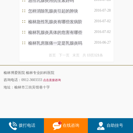
急性乳腺炎用抗生素好吗
2016-07-28
怎样消除乳腺炎引起的肿块
2016-07-02
榆林急性乳腺炎有哪些发病阶
2016-07-02
榆林乳腺炎具体的危害有哪些
2016-06-27
榆林乳房胀痛一定是乳腺炎吗
首页
下一页
末页
共
13
页
121
条
榆林博爱医院 榆林专业妇科医院
咨询电话：0912-3603333
点击直接咨询
地址：榆林市三街宾馆巷十字
拨打电话
在线咨询
自助挂号